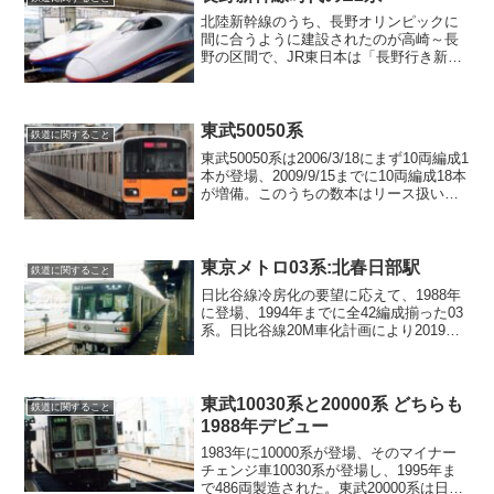
北陸新幹線のうち、長野オリンピックに
間に合うように建設されたのが高崎～長
野の区間で、JR東日本は「長野行き新幹
線」と案内していましたが、他のJRでは
「長野新幹線」と呼んでおり、いつの間
にかこの呼び方が定着しました。
東武50050系
鉄道に関すること
東武50050系は2006/3/18にまず10両編成1
本が登場、2009/9/15までに10両編成18本
が増備。このうちの数本はリース扱いで
導入されていた。
東京メトロ03系:北春日部駅
鉄道に関すること
日比谷線冷房化の要望に応えて、1988年
に登場、1994年までに全42編成揃った03
系。日比谷線20M車化計画により2019年
度をもって全車運用離脱。一部は熊本電
鉄/長野電鉄に譲渡され運用中。
東武10030系と20000系 どちらも
鉄道に関すること
1988年デビュー
1983年に10000系が登場、そのマイナー
チェンジ車10030系が登場し、1995年ま
で486両製造された。東武20000系は日比