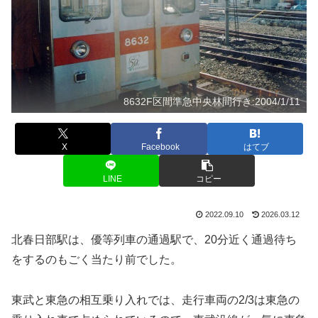
8632F区間準急中央林間行き:2004/1/11
X
Facebook
はてブ
LINE
コピー
2022.09.10
2026.03.12
北春日部駅は、優等列車の通過駅で、20分近く通過待ち
をするのもごく当たり前でした。
東武と東急の相互乗り入れでは、走行車両の2/3は東急の