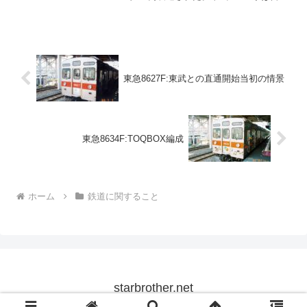
谷線冷房化の要望に応えて登場。
東急8627F:東武との直通開始当初の情景
東急8634F:TOQBOX編成
ホーム
鉄道に関すること
starbrother.net