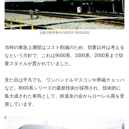
北春日部停車中の8531F:2003/10/11
当時の東急上層部はコスト削減のため、切妻以外は考える
なという方針で、これは9000系、1000系、2000系まで切
妻スタイルが貫かれていました。
見た目は平凡でも、ワンハンドルマスコンや界磁チョッパ
など、8000系シリーズの最新技術が採用され、技術的に
集大成された車両として、鉄道友の会からローレル賞を受
賞しています。