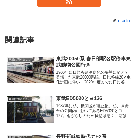
merlin
関連記事
東武20050系:春日部駅各駅停車東
鉄道に関すること
武動物公園行き
1988年に日比谷線冷房化の要望に応えて
登場した東武20000系統。日比谷線20M車
化計画に伴い、2020年度までに日比谷線
乗り入れからは撤退、廃車。一部は4両編
成化及びワンマン化の上、日光線でロー
カル運用されている。
東武ED5020とヨ126
鉄道に関すること
1987年に杉戸機関区が廃止後、杉戸高野
台の公園内においてあるED5020とヨ
127。雨ざらしのため状態は悪く、窓はす
べてトタンでふさがれている。
長野新幹線時代のE2系
鉄道に関すること