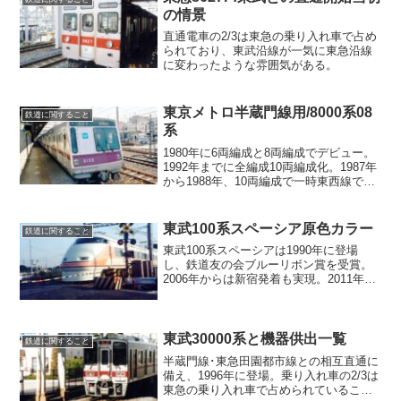
の情景
直通電車の2/3は東急の乗り入れ車で占め
られており、東武沿線が一気に東急沿線
に変わったような雰囲気がある。
東京メトロ半蔵門線用/8000系08
鉄道に関すること
系
1980年に6両編成と8両編成でデビュー。
1992年までに全編成10両編成化。1987年
から1988年、10両編成で一時東西線でも
使用されたことがあった。
東武100系スペーシア原色カラー
鉄道に関すること
東武100系スペーシアは1990年に登場
し、鉄道友の会ブルーリボン賞を受賞。
2006年からは新宿発着も実現。2011年か
らリニューアルが実施され新色カラーと
なったが、2020年から原色に戻った編成
もある。
東武30000系と機器供出一覧
鉄道に関すること
半蔵門線･東急田園都市線との相互直通に
備え、1996年に登場。乗り入れ車の2/3は
東急の乗り入れ車で占められていること