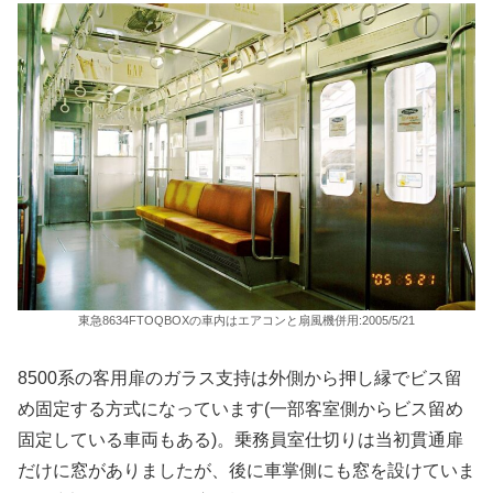
東急8634FTOQBOXの車内はエアコンと扇風機併用:2005/5/21
8500系の客用扉のガラス支持は外側から押し縁でビス留
め固定する方式になっています(一部客室側からビス留め
固定している車両もある)。乗務員室仕切りは当初貫通扉
だけに窓がありましたが、後に車掌側にも窓を設けていま