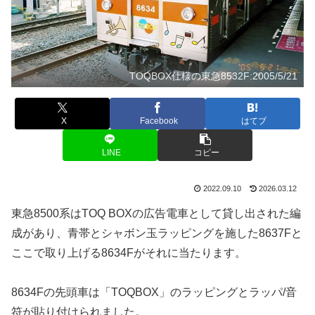
TOQBOX仕様の東急8532F:2005/5/21
X
Facebook
はてブ
LINE
コピー
2022.09.10
2026.03.12
東急8500系はTOQ BOXの広告電車として貸し出された編
成があり、青帯とシャボン玉ラッピングを施した8637Fと
ここで取り上げる8634Fがそれに当たります。
8634Fの先頭車は「TOQBOX」のラッピングとラッパ/音
符が貼り付けられました。