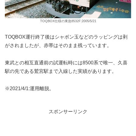
TOQBOX仕様の東急8532F:2005/5/21
TOQBOX運行終了後はシャボン玉などのラッピングは剥
がされましたが、赤帯はそのまま残っています。
東武との相互直通前の試運転時には8500系で唯一、久喜
駅の先である鷲宮駅まで入線した実績があります。
※2021/4/1:運用離脱。
スポンサーリンク