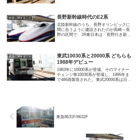
もあり、本線で見かける機会は少なかっ
た。現在は全車東上線へ転出した。
長野新幹線時代のE2系
鉄道に関すること
北陸新幹線のうち、長野オリンピックに
間に合うように建設されたのが高崎～長
野の区間で、JR東日本は「長野行き新幹
線」と案内していましたが、他のJRでは
「長野新幹線」と呼んでおり、いつの間
にかこの呼び方が定着しました。
東武10030系と20000系 どちらも
鉄道に関すること
1988年デビュー
1983年に10000系が登場、そのマイナー
チェンジ車10030系が登場し、1995年ま
で486両製造された。東武20000系は日比
谷線冷房化の要望に応えて登場。
東急8631F/8632F