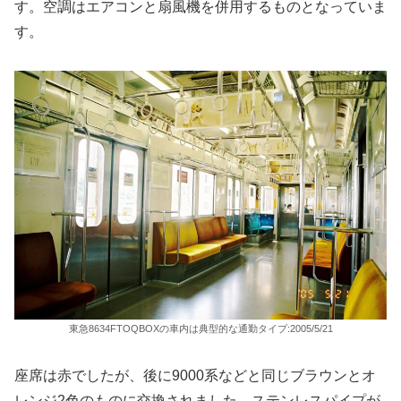
す。空調はエアコンと扇風機を併用するものとなっていま
す。
東急8634FTOQBOXの車内は典型的な通勤タイプ:2005/5/21
座席は赤でしたが、後に9000系などと同じブラウンとオ
レンジ2色のものに交換されました。ステンレスパイプが