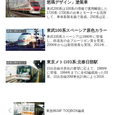
悠瑪デザイン」塗装車
東武200系は100系の増備で運用離脱した
1720系･1700系の台車とモーターを流用
して、車体新製名義で落成。250系は足回
りも含めて新製された全くの新車。総勢6
両編成10本で特急「りょうもう」で運
用。
東武100系スペーシア原色カラー
鉄道に関すること
東武100系スペーシアは1990年に登場
し、鉄道友の会ブルーリボン賞を受賞。
2006年からは新宿発着も実現。2011年か
らリニューアルが実施され新色カラーと
なったが、2020年から原色に戻った編成
もある。
東京メトロ03系:北春日部駅
鉄道に関すること
日比谷線冷房化の要望に応えて、1988年
に登場、1994年までに全42編成揃った03
系。日比谷線20M車化計画により2019年
度をもって全車運用離脱。一部は熊本電
鉄/長野電鉄に譲渡され運用中。
東急8634F:TOQBOX編成