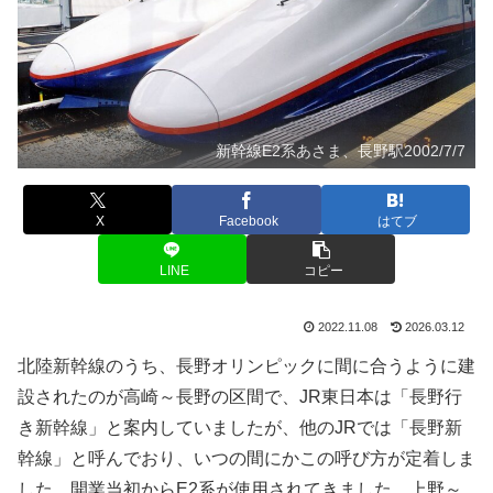
新幹線E2系あさま、長野駅2002/7/7
X
Facebook
はてブ
LINE
コピー
2022.11.08
2026.03.12
北陸新幹線のうち、長野オリンピックに間に合うように建
設されたのが高崎～長野の区間で、JR東日本は「長野行
き新幹線」と案内していましたが、他のJRでは「長野新
幹線」と呼んでおり、いつの間にかこの呼び方が定着しま
した。開業当初からE2系が使用されてきました。上野～