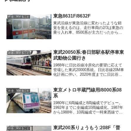
東急8631F/8632F
鉄道に関すること
東武沿線が東急沿線に変わったような錯
覚を覚えるのは、走行車両の2/3は東急の
乗り入れ車、8500系が主力だったからだ
った。
東武20050系:春日部駅各駅停車東
鉄道に関すること
武動物公園行き
1988年に日比谷線冷房化の要望に応えて
登場した東武20000系統。日比谷線20M車
化計画に伴い、2020年度までに日比谷線
乗り入れからは撤退、廃車。一部は4両編
成化及びワンマン化の上、日光線でロー
カル運用されている。
東京メトロ半蔵門線用/8000系08
鉄道に関すること
系
1980年に6両編成と8両編成でデビュー。
1992年までに全編成10両編成化。1987年
から1988年、10両編成で一時東西線でも
使用されたことがあった。
東武200系りょうもう:208F「普
鉄道に関すること